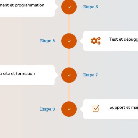
ment et programmation
3
Etape 5
Test et débug

3
Etape 6
u site et formation
3
Etape 7
Support et ma
Z
3
Etape 8