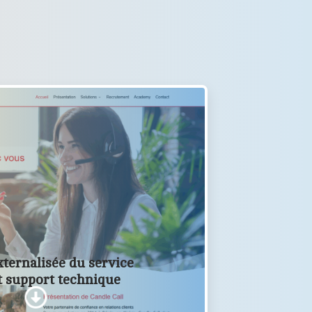
xternalisée du service
et support technique
