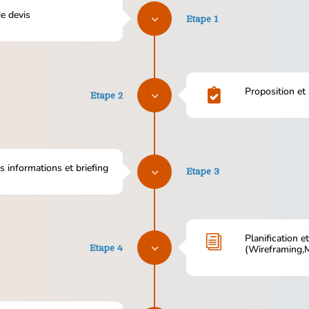
e devis
3
Etape 1
Proposition et

3
Etape 2
s informations et briefing
3
Etape 3
Planification e
i
3
Etape 4
(Wireframing,