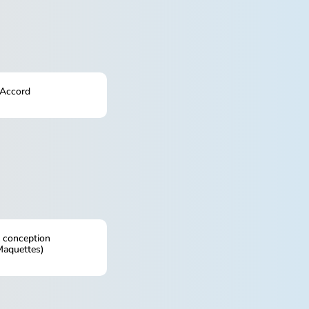
 Accord
t conception
Maquettes)