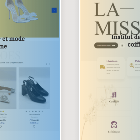
Institut d
r et mode
coif
gne