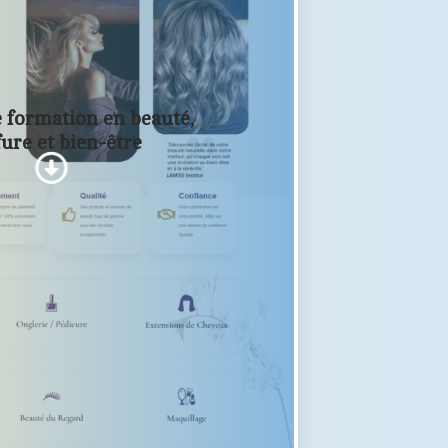
e formation en beauté,
fure et bien-être
