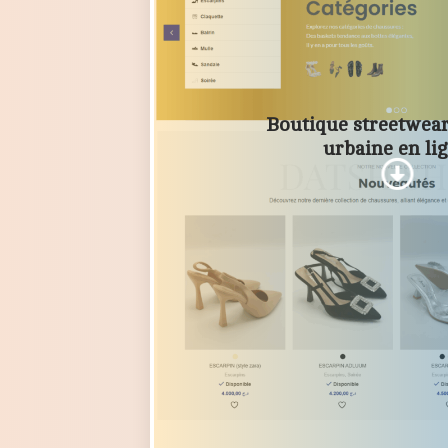
Boutique streetwea
urbaine en li
