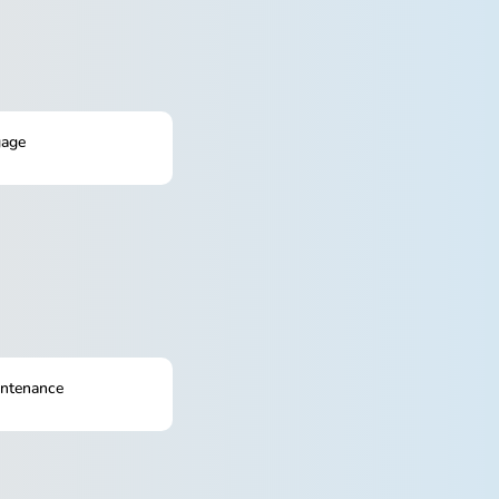
gage
intenance