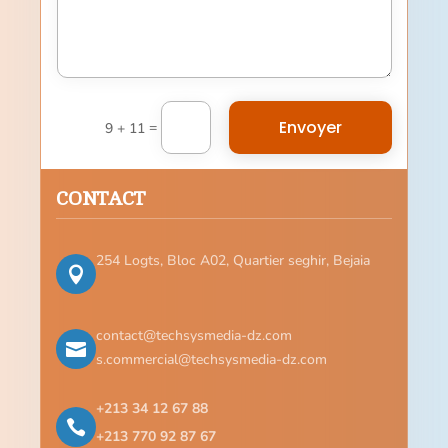
Alternative:
Envoyer
=
9 + 11
CONTACT
254 Logts, Bloc A02, Quartier seghir, Bejaia

contact@techsysmedia-dz.com

s.commercial@techsysmedia-dz.com
+213 34 12 67 88

+213 770 92 87 67